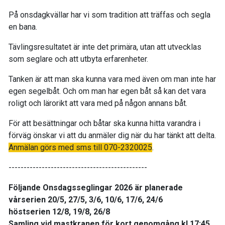
På onsdagkvällar har vi som tradition att träffas och segla
en bana.
Tävlingsresultatet är inte det primära, utan att utvecklas
som seglare och att utbyta erfarenheter.
Tanken är att man ska kunna vara med även om man inte har
egen segelbåt. Och om man har egen båt så kan det vara
roligt och lärorikt att vara med på någon annans båt.
För att besättningar och båtar ska kunna hitta varandra i
förväg önskar vi att du anmäler dig när du har tänkt att delta.
Anmälan görs med sms till 070-2320025
.
----------------------------------------------
Följande Onsdagsseglingar 2026 är planerade
vårserien 20/5, 27/5, 3/6, 10/6, 17/6, 24/6
höstserien 12/8, 19/8, 26/8
Samling vid mastkranen för kort genomgång kl 17:45