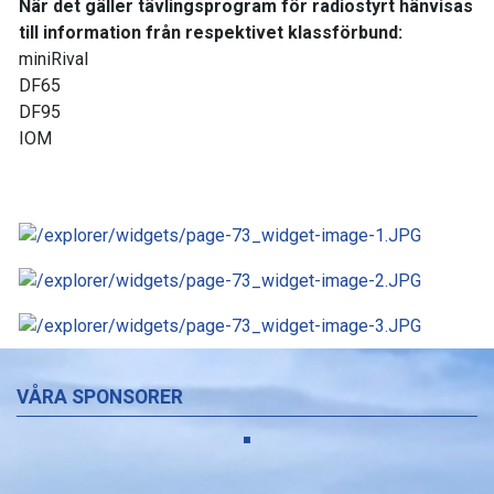
När det gäller tävlingsprogram för radiostyrt hänvisas
till information från respektivet klassförbund:
miniRival
DF65
DF95
IOM
VÅRA SPONSORER